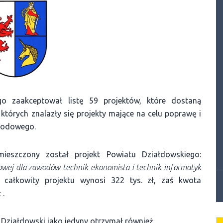
 zaakceptował listę 59 projektów, które dostaną
órych znalazły się projekty mające na celu poprawę i
awodowego.
ieszczony został projekt Powiatu Działdowskiego:
owej dla zawodów technik ekonomista i technik informatyk
całkowity projektu wynosi 322 tys. zł, zaś kwota
 .
 Działdowski jako jedyny otrzymał również