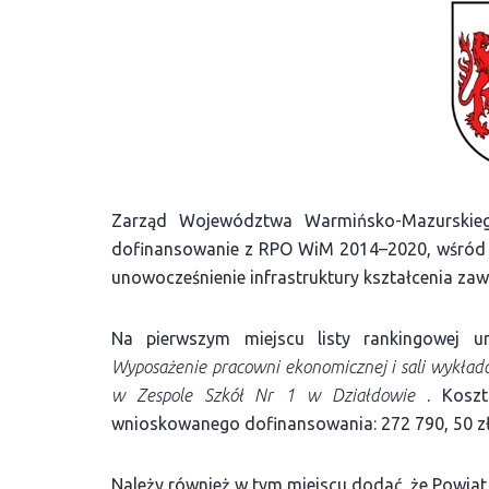
Zarząd Województwa Warmińsko-Mazurskiego
dofinansowanie z RPO WiM 2014–2020, wśród kt
unowocześnienie infrastruktury kształcenia z
Na pierwszym miejscu listy rankingowej um
Wyposażenie pracowni ekonomicznej i sali wykład
w Zespole Szkół Nr 1 w Działdowie
. Koszt 
wnioskowanego dofinansowania: 272 790, 50 zł
Należy również w tym miejscu dodać, że Powiat