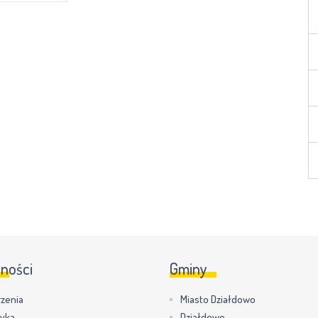
lności
Gminy
zenia
Miasto Działdowo
tyka
Działdowo