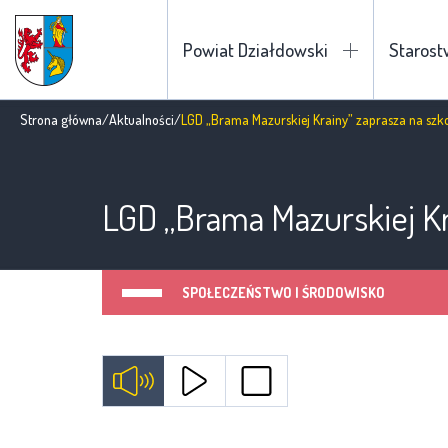
Powiat Działdowski
Staros
Strona główna
/
Aktualności
/
LGD „Brama Mazurskiej Krainy” zaprasza na szko
LGD „Brama Mazurskiej Kr
SPOŁECZEŃSTWO I ŚRODOWISKO