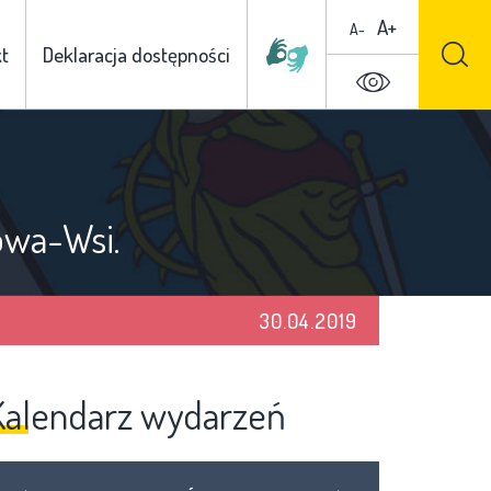
A+
A-
t
Deklaracja dostępności
owa-Wsi.
30.04.2019
Kalendarz wydarzeń