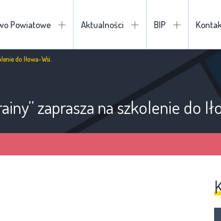
two Powiatowe
Aktualności
BIP
Kontak
lenie do Iłowa-Wsi.
ainy” zaprasza na szkolenie do Ił