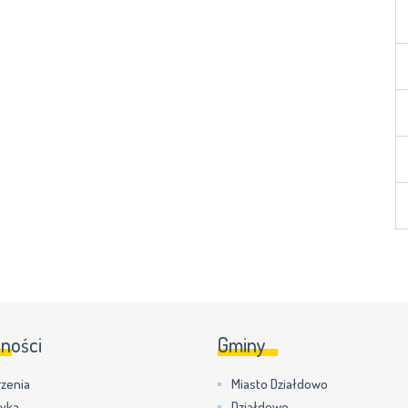
lności
Gminy
zenia
Miasto Działdowo
tyka
Działdowo