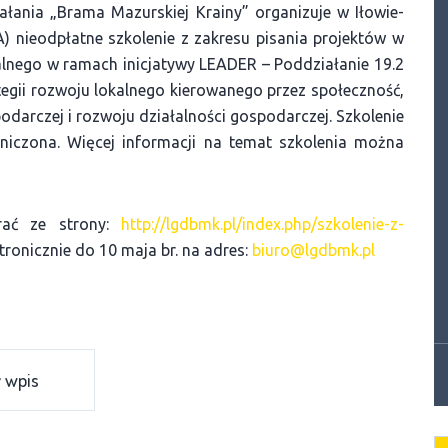
ałania „Brama Mazurskiej Krainy” organizuje w Iłowie-
A) nieodpłatne szkolenie z zakresu pisania projektów w
alnego w ramach inicjatywy LEADER – Poddziałanie 19.2
egii rozwoju lokalnego kierowanego przez społeczność,
odarczej i rozwoju działalności gospodarczej. Szkolenie
raniczona. Więcej informacji na temat szkolenia można
rać ze strony:
http://lgdbmk.pl/index.php/szkolenie-z-
tronicznie do 10 maja br. na adres:
biuro@lgdbmk.pl
 wpis