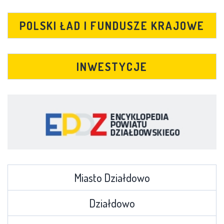
POLSKI ŁAD I FUNDUSZE KRAJOWE
INWESTYCJE
Miasto Działdowo
Działdowo