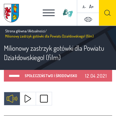
A+
A-
Strona główna
/
Aktualności
/
Milionowy zastrzyk gotówki dla Powiatu Działdowskiego! (film)
Milionowy zastrzyk gotówki dla Powiatu
Działdowskiego! (film)
12.04.2021
SPOŁECZEŃSTWO I ŚRODOWISKO