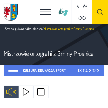
A+
A-
Strona główna
/
Aktualności
/
Mistrzowie ortografii z Gminy Płośnica
Mistrzowie ortografii z Gminy Płośnica
18.04.2023
KULTURA, EDUKACJA, SPORT