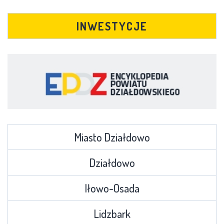
INWESTYCJE
Miasto Działdowo
Działdowo
Iłowo-Osada
Lidzbark