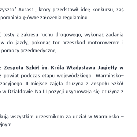
zysztof Aurast , który przedstawił ideę konkursu, zaś
ypomniała główne założenia regulaminu.
zać testy z zakresu ruchu drogowego, wykonać zadania
ów do jazdy, pokonać tor przeszkód motorowerem i
ej pomocy przedmedycznej.
 z
Zespołu Szkół im. Króla Władysława Jagiełły w
asz powiat podczas etapu wojewódzkiego Warmińsko–
acyjnego. II miejsce zajęła drużyna z Zespołu Szkół
 w Działdowie. Na III pozycji usytuowała się drużyna z
ękują wszystkim uczestnikom za udział w Warmińsko –
jnym.