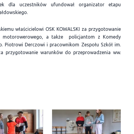
k dla uczestników ufundował organizator etapu
iałdowskiego.
lskiemu właścicielowi OSK KOWALSKI za przygotowanie
tu motorowerowego, a także policjantom z Komedy
 p. Piotrowi Derczowi i pracownikom Zespołu Szkół im.
e za przygotowanie warunków do przeprowadzenia ww.