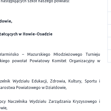
 następujących szkół naszego powiatu:
dowie,
tałcących w Iłowie-Osadzie
armińsko – Mazurskiego Młodzieżowego Turnieju
kiego powołał Powiatowy Komitet Organizacyjny w
elnik Wydziału Edukacji, Zdrowia, Kultury, Sportu i
tarostwa Powiatowego w Działdowie,
ępcy Naczelnika Wydziału Zarządzania Kryzysowego i
wie,