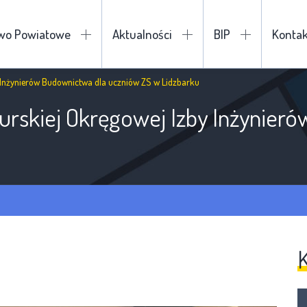
two Powiatowe
Aktualności
BIP
Kontak
Inżynierów Budownictwa dla uczniów ZS w Lidzbarku
skiej Okręgowej Izby Inżynieró