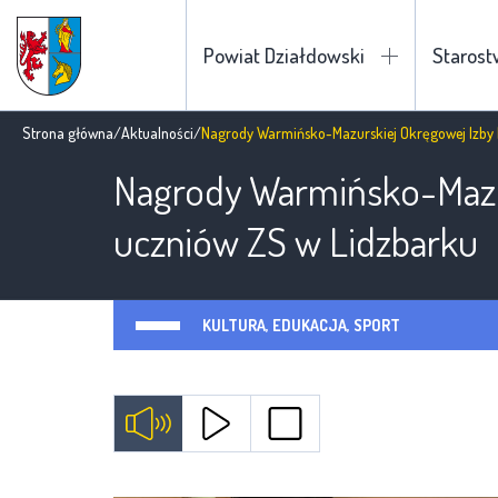
Powiat Działdowski
Staros
Strona główna
/
Aktualności
/
Nagrody Warmińsko-Mazurskiej Okręgowej Izby 
Nagrody Warmińsko-Mazur
uczniów ZS w Lidzbarku
KULTURA, EDUKACJA, SPORT