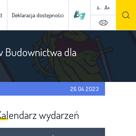
A+
A-
t
Deklaracja dostępności
w Budownictwa dla
26.04.2023
Kalendarz wydarzeń