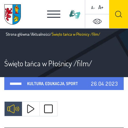
A+
A-
Strona główna
/
Aktualności
/
Święto tańca w Płośnicy /film/
Święto tańca w Płośnicy /film/
26.04.2023
KULTURA, EDUKACJA, SPORT