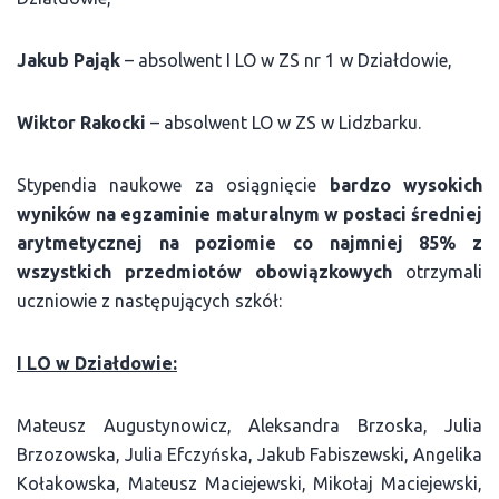
Jakub Pająk
– absolwent I LO w ZS nr 1 w Działdowie,
Wiktor Rakocki
– absolwent LO w ZS w Lidzbarku.
Stypendia naukowe za osiągnięcie
bardzo
wysokich
wyników na egzaminie maturalnym
w
postaci
średniej
arytmetycznej na poziomie co najmniej 85% z
wszystkich przedmiotów obowiązkowych
otrzymali
uczniowie z następujących szkół:
I LO w Działdowie:
Mateusz Augustynowicz, Aleksandra Brzoska, Julia
Brzozowska, Julia Efczyńska, Jakub Fabiszewski, Angelika
Kołakowska, Mateusz Maciejewski, Mikołaj Maciejewski,