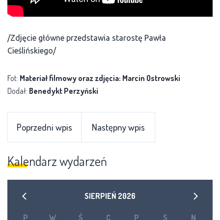
/Zdjęcie główne przedstawia starostę Pawła
Cieślińskiego/
Fot:
Materiał filmowy oraz zdjęcia: Marcin Ostrowski
Dodał:
Benedykt Perzyński
Poprzedni wpis
Następny wpis
Kalendarz wydarzeń
SIERPIEŃ
2026
P
W
Ś
C
P
S
N