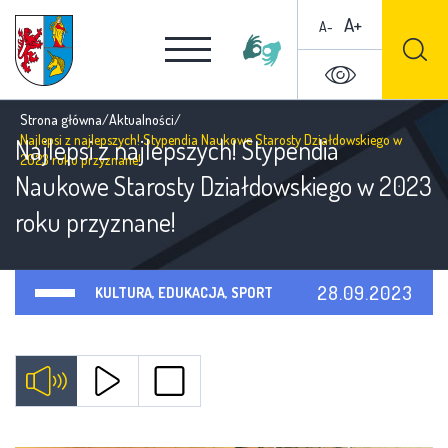
A+
A-
Strona główna
/
Aktualności
/
Najlepsi z najlepszych! Stypendia Naukowe Starosty Działdowskiego w
Najlepsi z najlepszych! Stypendia
2023 roku przyznane!
Naukowe Starosty Działdowskiego w 2023
roku przyznane!
28.09.2023
KULTURA, EDUKACJA, SPORT