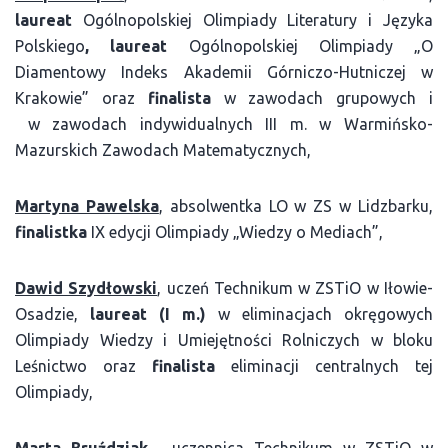
l
aureat
Ogólnopolskiej Olimpiady Literatury i Języka
Polskiego
, laureat
Ogólnopolskiej Olimpiady „O
Diamentowy Indeks Akademii Górniczo-Hutniczej w
Krakowie” oraz
finalista
w zawodach grupowych i
w zawodach indywidualnych III m. w Warmińsko-
Mazurskich Zawodach Matematycznych,
Martyna Pawelska
, absolwentka LO w ZS w Lidzbarku,
finalistka
IX edycji Olimpiady „Wiedzy o Mediach”,
Dawid Szydłowski
, uczeń Technikum w ZSTiO w Iłowie-
Osadzie,
laureat (I m.)
w eliminacjach okręgowych
Olimpiady Wiedzy i Umiejętności Rolniczych w bloku
Leśnictwo oraz
finalista
eliminacji centralnych tej
Olimpiady,
Marta Bruździak
,
uczennica Technikum w ZSTiO w