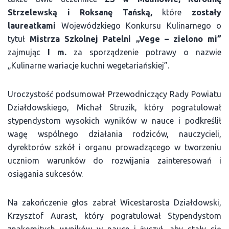
Strzelewską i Roksanę Tańską,
które
zostały
laureatkami
Wojewódzkiego Konkursu Kulinarnego o
tytuł
Mistrza Szkolnej Patelni „Vege – zielono mi”
zajmując
I m.
za sporządzenie potrawy o nazwie
„Kulinarne wariacje kuchni wegetariańskiej”.
Uroczystość podsumował Przewodniczący Rady Powiatu
Działdowskiego, Michał Struzik, który pogratulował
stypendystom wysokich wyników w nauce i podkreślił
wagę wspólnego działania rodziców, nauczycieli,
dyrektorów szkół i organu prowadzącego w tworzeniu
uczniom warunków do rozwijania zainteresowań i
osiągania sukcesów.
Na zakończenie głos zabrał Wicestarosta Działdowski,
Krzysztof Aurast, który pogratulował Stypendystom
znakomitych wyników w nauce i życzył, aby stały się