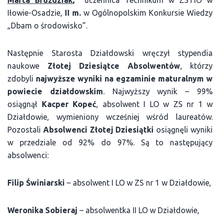
Iłowie-Osadzie,
II m.
w Ogólnopolskim Konkursie Wiedzy
„Dbam o środowisko”.
Następnie Starosta Działdowski wręczył stypendia
naukowe
Złotej Dziesiątce Absolwentów
, którzy
zdobyli
najwyższe wyniki na egzaminie maturalnym w
powiecie działdowskim
. Najwyższy wynik – 99%
osiągnął
Kacper Kopeć
, absolwent I LO w ZS nr 1 w
Działdowie, wymieniony wcześniej wśród laureatów.
Pozostali
Absolwenci Złotej Dziesiątki
osiągnęli wyniki
w
przedziale od 92% do 97%. Są to następujący
absolwenci:
Filip Świniarski
– absolwent I LO w ZS nr 1 w Działdowie,
Weronika Sobieraj
– absolwentka II LO w Działdowie,