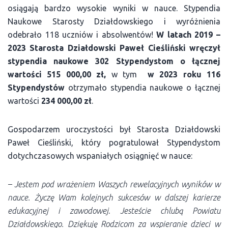
osiągają bardzo wysokie wyniki w nauce. Stypendia
Naukowe Starosty Działdowskiego i wyróżnienia
odebrało 118 uczniów i absolwentów!
W latach 2019 –
2023
Starosta Działdowski
Paweł Cieśliński wręczył
stypendia naukowe 302 Stypendystom o łącznej
wartości 515 000,00 zł,
w tym
w 2023 roku 116
Stypendystów
otrzymało stypendia naukowe o łącznej
wartości
234 000,00 zł
.
Gospodarzem uroczystości był Starosta Działdowski
Paweł Cieśliński, który pogratulował Stypendystom
dotychczasowych wspaniałych osiągnięć w nauce:
– Jestem pod wrażeniem Waszych rewelacyjnych wyników w
nauce. Życzę Wam kolejnych sukcesów w dalszej karierze
edukacyjnej i zawodowej
.
Jesteście chlubą Powiatu
Działdowskiego.
Dziękuję Rodzicom za wspieranie dzieci w