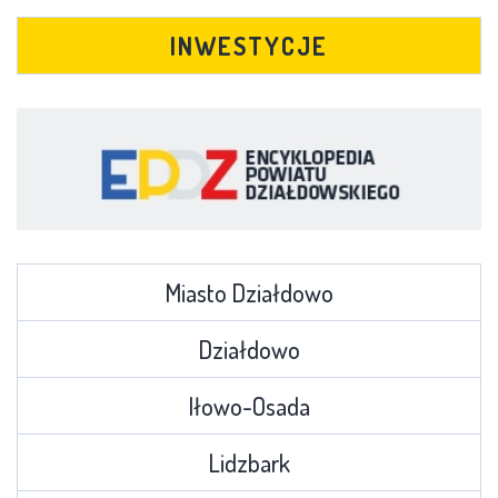
INWESTYCJE
Miasto Działdowo
Działdowo
Iłowo-Osada
Lidzbark