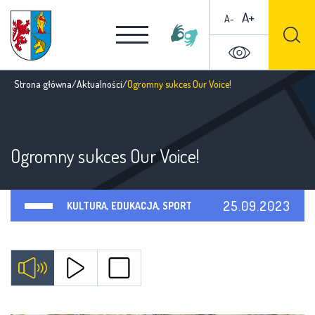
A+
A-
Strona główna
/
Aktualności
/
Ogromny sukces Our Voice!
Ogromny sukces Our Voice!
25.09.2023
KULTURA, EDUKACJA, SPORT