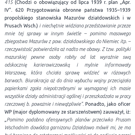
415
(Chodzi o obowiązujący od lipca 1939 r. plan „Apr.
IV”. 620 Przygotowania obronne państwa 1935–1939
propolskiego stanowiska Mazurów działdowskich i w
Prusach Wsch.)
i niechętnie widziano przedstawianie przeze
mnie tej sprawy w innym świetle – pomimo masowego
zbiegostwa Mazurów z pow. działdowskiego do Niemiec itp. –
rzeczywistość potwierdziła aż nadto me obawy. Z tzw. polityki
mazurskiej pewne osoby robiły od lat wyraźnie swą
odskocznię karierowiczowską i mylnie informowały
Warszawę, która chciała sprawę widzieć w różowych
barwach. Biurokracja aż do dnia wybuchu wojny przeciążała
papierkami zgoła niepotrzebnymi w wymaganej ich masie
wszystkie działy administracji ogólnej i przeszkadzała w pracy
rzeczowej b. poważnie i niewątpliwie”.
Ponadto, jako oficer
WP (major dyplomowany ze starszeństwem) zauważył, iż:
„
Pomimo podobno ofensywnych planów przeciwko Prusom
Wschodnim dowódca garnizonu Działdowo mówił mi, że ma