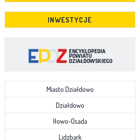
INWESTYCJE
Miasto Działdowo
Działdowo
Iłowo-Osada
Lidzbark