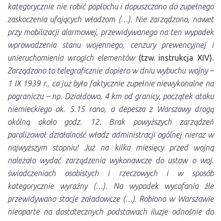
kategorycznie nie robić popłochu i dopuszczono do zupełnego
zaskoczenia ufających władzom (…). Nie zarządzono, nawet
przy mobilizacji alarmowej, przewidywanego na ten wypadek
wprowadzenia stanu wojennego, cenzury prewencyjnej i
unieruchomienia wrogich elementów
(tzw. instrukcja XIV).
Zarządzono to telegraficznie dopiero w dniu wybuchu wojny –
1 IX 1939 r., co już było faktycznie zupełnie niewykonalne na
pograniczu – np. Działdowo, 4 km od granicy, początek ataku
niemieckiego ok. 5.15 rano, a depesza z Warszawy drogą
okólną około godz. 12. Brak powyższych zarządzeń
paraliżował działalność władz administracji ogólnej nieraz w
najwyższym stopniu! Już na kilka miesięcy przed wojną
należało wydać zarządzenia wykonawcze do ustaw o woj.
świadczeniach osobistych i rzeczowych i w sposób
kategorycznie wyraźny (…). Na wypadek wycofania źle
przewidywano stacje załadowcze (…). Robiono w Warszawie
nieoparte na dostatecznych podstawach iluzje odnośnie do