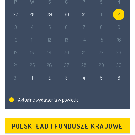
P
W
Ś
C
P
S
N
27
28
29
30
31
1
2
3
4
5
6
7
8
9
10
11
12
13
14
15
16
17
18
19
20
21
22
23
24
25
26
27
28
29
30
31
1
2
3
4
5
6
Aktualne wydarzenia w powiecie
POLSKI ŁAD I FUNDUSZE KRAJOWE