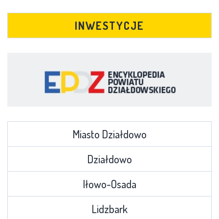
INWESTYCJE
Miasto Działdowo
Działdowo
Iłowo-Osada
Lidzbark