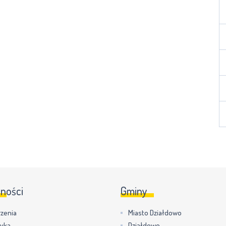
lności
Gminy
zenia
Miasto Działdowo
tyka
Działdowo