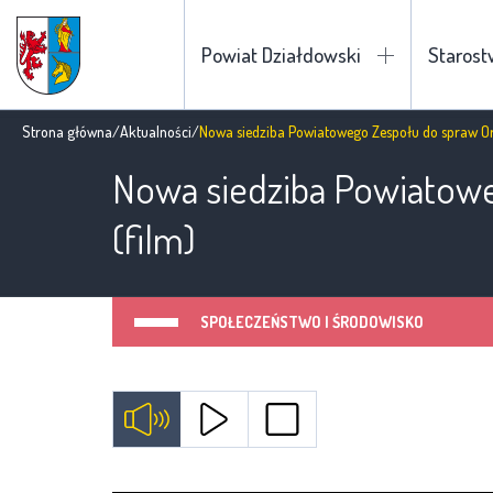
Powiat Działdowski
Staros
Strona główna
/
Aktualności
/
Nowa siedziba Powiatowego Zespołu do spraw Or
Nowa siedziba Powiatowe
(film)
SPOŁECZEŃSTWO I ŚRODOWISKO