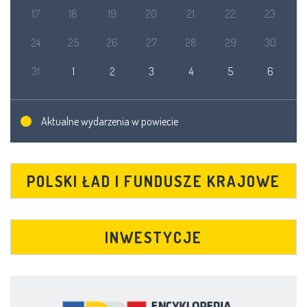
17
18
19
20
21
22
23
24
25
26
27
28
29
30
31
1
2
3
4
5
6
Aktualne wydarzenia w powiecie
POLSKI ŁAD I FUNDUSZE KRAJOWE
INWESTYCJE