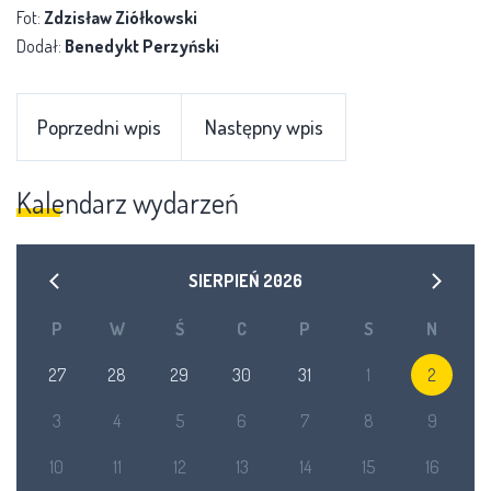
Fot:
Zdzisław Ziółkowski
Dodał:
Benedykt Perzyński
Poprzedni wpis
Następny wpis
Kalendarz wydarzeń
SIERPIEŃ
2026
P
W
Ś
C
P
S
N
27
28
29
30
31
1
2
3
4
5
6
7
8
9
10
11
12
13
14
15
16