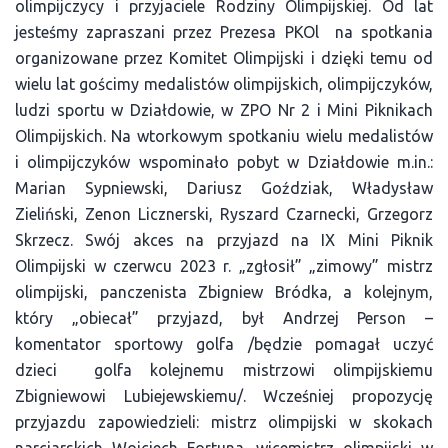
olimpijczycy i przyjaciele Rodziny Olimpijskiej. Od lat
jesteśmy zapraszani przez Prezesa PKOl na spotkania
organizowane przez Komitet Olimpijski i dzięki temu od
wielu lat gościmy medalistów olimpijskich, olimpijczyków,
ludzi sportu w Działdowie, w ZPO Nr 2 i Mini Piknikach
Olimpijskich. Na wtorkowym spotkaniu wielu medalistów
i olimpijczyków wspominało pobyt w Działdowie m.in.:
Marian Sypniewski, Dariusz Goździak, Władysław
Zieliński, Zenon Licznerski, Ryszard Czarnecki, Grzegorz
Skrzecz. Swój akces na przyjazd na IX Mini Piknik
Olimpijski w czerwcu 2023 r. „zgłosił” „zimowy” mistrz
olimpijski, panczenista Zbigniew Bródka, a kolejnym,
który „obiecał” przyjazd, był Andrzej Person –
komentator sportowy golfa /będzie pomagał uczyć
dzieci golfa kolejnemu mistrzowi olimpijskiemu
Zbigniewowi Lubiejewskiemu/. Wcześniej propozycję
przyjazdu zapowiedzieli: mistrz olimpijski w skokach