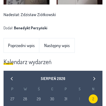
Nadesłał: Zdzisław Ziółkowski
Dodał:
Benedykt Perzyński
Poprzedni wpis
Następny wpis
Kalendarz wydarzeń
SIERPIEŃ
2026
P
W
Ś
C
P
S
N
27
28
29
30
31
1
2