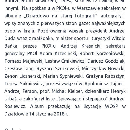
Andrzejem Rosiewiczem, Teresą Sukniewicz i wielu, wielu
innymi. Na spotkaniu w PKOl-u w Warszawie zebrałem w
albumie „Działdowo na starej fotografii” autografy i
wpisy znanych z pierwszych stron gazet najważniejszych
osób w kraju. Pozdrowienia wpisali prezydent Andrzej
Duda wraz z małżonką, minister sportu i turystyki Witold
Bańka, prezes PKOl-u Andrzej Kraśnicki, sekretarz
generalny PKOl Adam Krzesiński, Robert Korzeniowski,
Tomasz Majewski, Lesław Ćmikiewicz, Dariusz Goździak,
Czesław Lang, Ryszard Szurkowski, Mieczysław Nowicki,
Zenon Licznerski, Marian Sypniewski, Grażyna Rabsztyn,
Teresa Sukniewicz, prezesi związków: Apoloniusz Tajner i
Andrzej Person, prof. Michał Kleiber, dziennikarz Henryk
Urbaś, a zakończył listę „śpiewająco i stepująco” Andrzej
Rosiewicz. Album przekazuję na licytację WOŚP w
Działdowie 14 stycznia 2018 r.