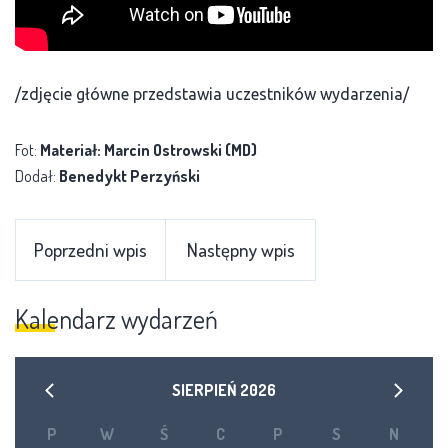
/zdjęcie główne przedstawia uczestników wydarzenia/
Fot:
Materiał: Marcin Ostrowski (MD)
Dodał:
Benedykt Perzyński
Poprzedni wpis
Następny wpis
Kalendarz wydarzeń
SIERPIEŃ
2026
P
W
Ś
C
P
S
N