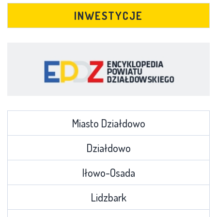
INWESTYCJE
Miasto Działdowo
Działdowo
Iłowo-Osada
Lidzbark