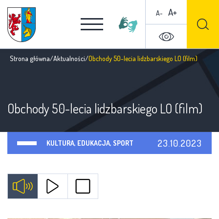
A+
A-
Strona główna
/
Aktualności
/
Obchody 50-lecia lidzbarskiego LO (film)
Obchody 50-lecia lidzbarskiego LO (film)
23.10.2023
KULTURA, EDUKACJA, SPORT