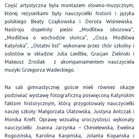
Część artystyczna była montażem słowno-muzycznym,
której reżyserkami były nauczycielki historii i języka
polskiego Beaty Czajkowska i Dorota Wiśniewska.
Nastroju dopełniły: pieśni „Modlitwa obozowa”,
„Modlitwa o wschodzie słońca”, „Cisza. Modlitwa
Katyńska”, „Ostatni list” wykonane przez chór szkolny i
solistów w składzie: Julia Liedtke, Gracjan Zieliński i
Mateusz Zroślak z akompaniamentem nauczyciela
muzyki Grzegorza Wadeckiego.
Na sali gimnastycznej goście mieli również okazje
podziwiać wystawę fotograficzną poświęconą Katyńskim
faktom historycznym, którą przygotowały nauczycielki
naszej szkoły: Małgorzata Ulatowska, Justyna Antczak i
Monika Kreft. Oprawę wizualną uroczystości wykonały
nauczycielki: Joanna Jarzynka – Chmielewska, Ewelina
Rogozińska, Karolina Karpińska, Jolanta Kopańska i