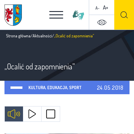
A+
A-
Strona główna
/
Aktualności
/
„Ocalić od zapomnienia”
„Ocalić od zapomnienia”
24.05.2018
KULTURA, EDUKACJA, SPORT