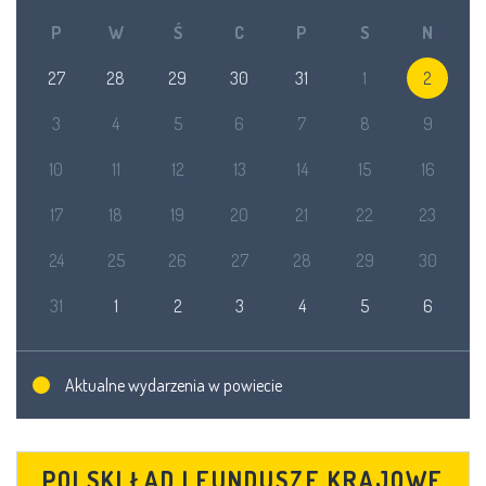
P
W
Ś
C
P
S
N
27
28
29
30
31
1
2
3
4
5
6
7
8
9
10
11
12
13
14
15
16
17
18
19
20
21
22
23
24
25
26
27
28
29
30
31
1
2
3
4
5
6
Aktualne wydarzenia w powiecie
POLSKI ŁAD I FUNDUSZE KRAJOWE