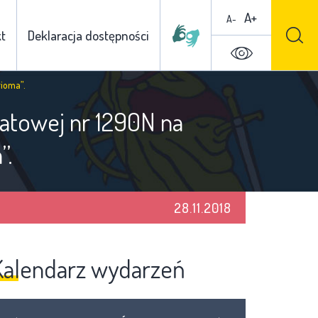
A+
A-
t
Deklaracja dostępności
rioma”.
atowej nr 1290N na
”.
28.11.2018
Kalendarz wydarzeń