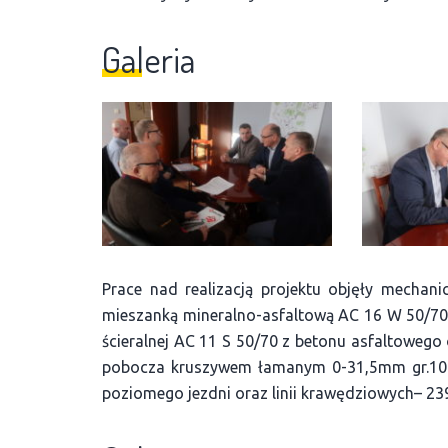
Galeria
Prace nad realizacją projektu objęły mechani
mieszanką mineralno-asfaltową AC 16 W 50/70
ścieralnej AC 11 S 50/70 z betonu asfaltowego
pobocza kruszywem łamanym 0-31,5mm gr.10c
poziomego jezdni oraz linii krawędziowych– 2