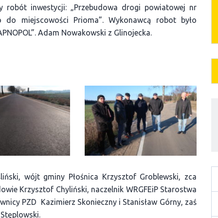
y robót inwestycji: „Przebudowa drogi powiatowej nr
o do miejscowości Prioma”. Wykonawcą robot było
PNOPOL”. Adam Nowakowski z Glinojecka.
liński, wójt gminy Płośnica Krzysztof Groblewski, zca
wie Krzysztof Chyliński, naczelnik WRGFEiP Starostwa
wnicy PZD Kazimierz Skonieczny i Stanisław Górny, zaś
Stęplowski.