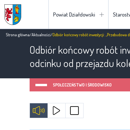
Powiat Działdowski
Staros
Strona główna
/
Aktualności
/
Odbiór końcowy robót inwestycji: „Przebudowa d
Odbiór końcowy robót inw
odcinku od przejazdu ko
SPOŁECZEŃSTWO I ŚRODOWISKO