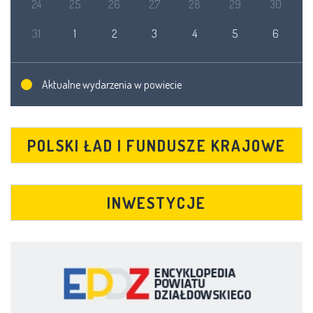
24
25
26
27
28
29
30
31
1
2
3
4
5
6
Aktualne wydarzenia w powiecie
POLSKI ŁAD I FUNDUSZE KRAJOWE
INWESTYCJE