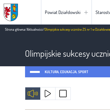
Powiat Działdowski
Staros
Strona główna
/
Aktualności
/
Olimpijskie sukcesy uczniów ZS nr 1 w Działdowie
Olimpijskie sukcesy uczn
KULTURA, EDUKACJA, SPORT