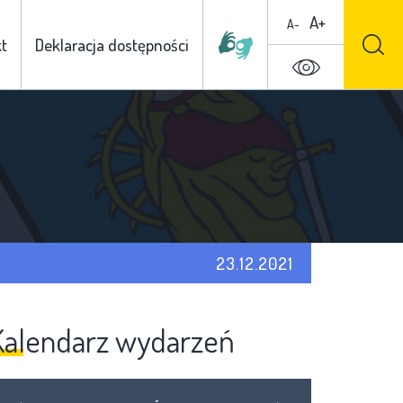
A+
A-
t
Deklaracja dostępności
23.12.2021
Kalendarz wydarzeń