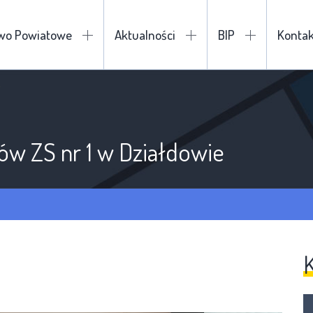
two Powiatowe
Aktualności
BIP
Kontak
iów ZS nr 1 w Działdowie