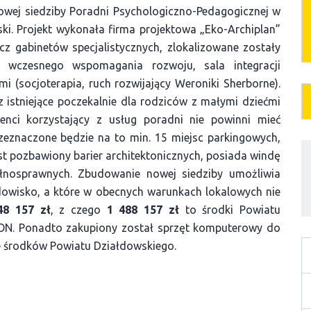
nowej siedziby Poradni Psychologiczno-Pedagogicznej w
ki. Projekt wykonała firma projektowa „Eko-Archiplan”
cz gabinetów specjalistycznych, zlokalizowane zostały
la wczesnego wspomagania rozwoju, sala integracji
i (socjoterapia, ruch rozwijający Weroniki Sherborne).
ez istniejące poczekalnie dla rodziców z małymi dziećmi
enci korzystający z usług poradni nie powinni mieć
eznaczone będzie na to min. 15 miejsc parkingowych,
t pozbawiony barier architektonicznych, posiada windę
ełnosprawnych. Zbudowanie nowej siedziby umożliwia
odowisko, a które w obecnych warunkach lokalowych nie
48 157 zł
, z czego
1 488 157 zł
to środki Powiatu
ON. Ponadto zakupiony został sprzęt komputerowy do
e środków Powiatu Działdowskiego.