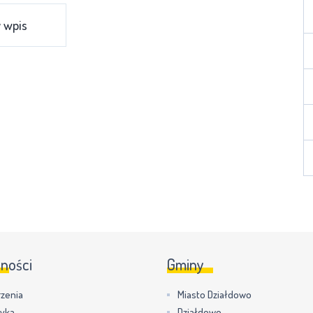
 wpis
lności
Gminy
zenia
Miasto Działdowo
tyka
Działdowo