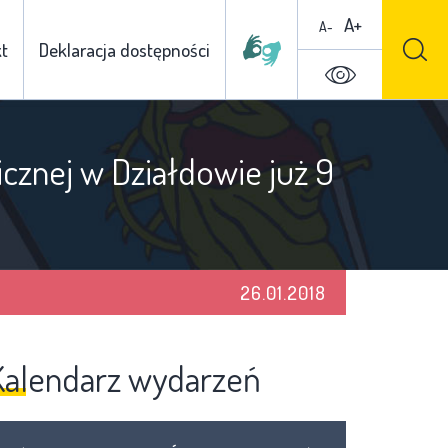
A+
A-
t
Deklaracja dostępności
cznej w Działdowie już 9
26.01.2018
Kalendarz wydarzeń