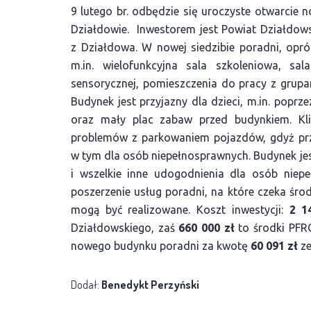
9 lutego br. odbędzie się uroczyste otwarcie 
Działdowie. Inwestorem jest Powiat Działdows
z Działdowa. W nowej siedzibie poradni, opró
m.in. wielofunkcyjna sala szkoleniowa, sa
sensorycznej, pomieszczenia do pracy z grupam
Budynek jest przyjazny dla dzieci, m.in. poprz
oraz mały plac zabaw przed budynkiem. Kli
problemów z parkowaniem pojazdów, gdyż prz
w tym dla osób niepełnosprawnych. Budynek jes
i wszelkie inne udogodnienia dla osób niep
poszerzenie usług poradni, na które czeka śr
mogą być realizowane. Koszt inwestycji:
2 1
Działdowskiego, zaś
660 000 zł
to środki PFR
nowego budynku poradni za kwotę
60 091 zł
z
Dodał:
Benedykt Perzyński