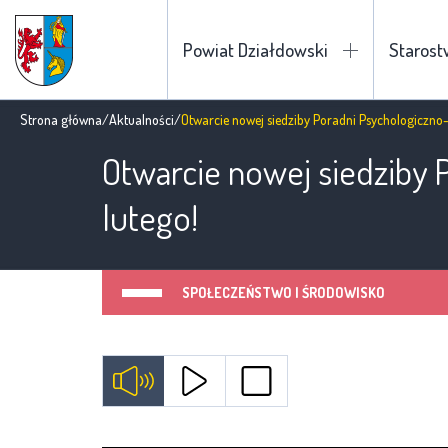
Powiat Działdowski
Staros
Strona główna
/
Aktualności
/
Otwarcie nowej siedziby Poradni Psychologiczno-
Otwarcie nowej siedziby 
lutego!
SPOŁECZEŃSTWO I ŚRODOWISKO