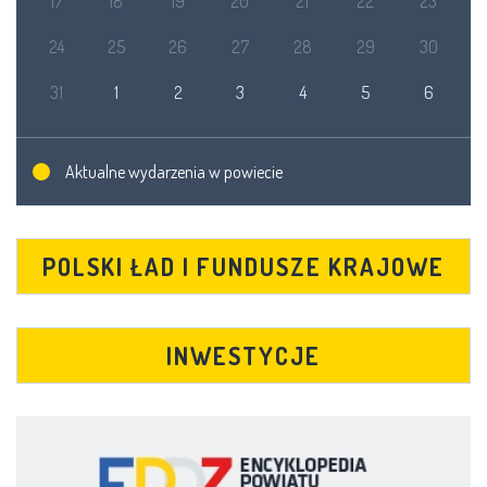
17
18
19
20
21
22
23
24
25
26
27
28
29
30
31
1
2
3
4
5
6
Aktualne wydarzenia w powiecie
POLSKI ŁAD I FUNDUSZE KRAJOWE
INWESTYCJE