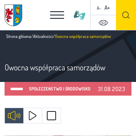
A+
A-
Strona główna
/
Aktualności
/
Owocna współpraca samorządów
Owocna współpraca samorządów
31.08.2023
SPOŁECZEŃSTWO I ŚRODOWISKO