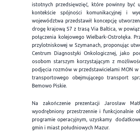
istotnych przedsięwzięć, które powinny być 
kontekście spójności komunikacyjnej i w
województwa przedstawił koncepcję utworzeni
drogę krajową S7 z trasą Via Baltica, w powią
połączenia kolejowego Wielbark-Ostrołęka. P
przylotniskowej w Szymanach, proponując utw
Centrum Diagnostyki Onkologicznej, jako p
osobom starszym korzystającym z możliwości
podjęcia rozmów w przedstawicielami MON w 
transportowego obejmującego transport spr
Bemowo Piskie.
Na zakończenie prezentacji Jarosław Matł
wyodrębniony przestrzennie i funkcjonalnie ob
programie operacyjnym, uzyskamy dodatkowe 
gmin i miast południowych Mazur.