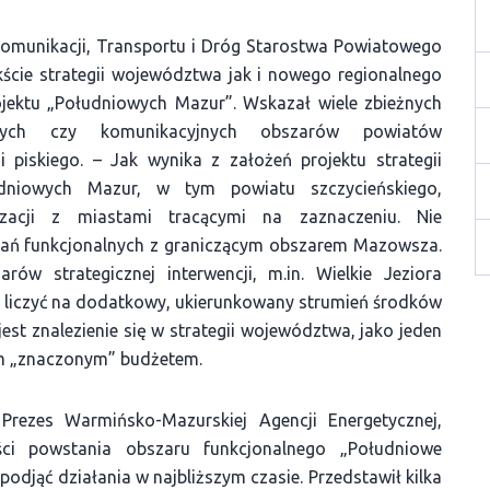
Komunikacji, Transportu i Dróg Starostwa Powiatowego
ście strategii województwa jak i nowego regionalnego
jektu „Południowych Mazur”. Wskazał wiele zbieżnych
ennych czy komunikacyjnych obszarów powiatów
i piskiego. – Jak wynika z założeń projektu strategii
niowych Mazur, w tym powiatu szczycieńskiego,
izacji z miastami tracącymi na zaznaczeniu. Nie
ań funkcjonalnych z graniczącym obszarem Mazowsza.
ów strategicznej interwencji, m.in. Wielkie Jeziora
ą liczyć na dodatkowy, ukierunkowany strumień środków
est znalezienie się w strategii województwa, jako jeden
nym „znaczonym” budżetem.
zes Warmińsko-Mazurskiej Agencji Energetycznej,
ści powstania obszaru funkcjonalnego „Południowe
 podjąć działania w najbliższym czasie. Przedstawił kilka