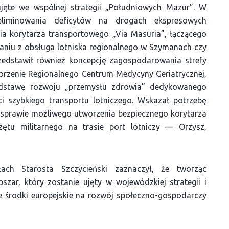
ujęte we wspólnej strategii „Południowych Mazur”. W
yeliminowania deficytów na drogach ekspresowych
a korytarza transportowego „Via Masuria”, łączącego
zaniu z obsługa lotniska regionalnego w Szymanach czy
rzedstawił również koncepcję zagospodarowania strefy
orzenie Regionalnego Centrum Medycyny Geriatrycznej,
odstawę rozwoju „przemysłu zdrowia” dedykowanego
 szybkiego transportu lotniczego. Wskazał potrzebę
sprawie możliwego utworzenia bezpiecznego korytarza
zętu militarnego na trasie port lotniczy — Orzysz,
ach Starosta Szczycieński zaznaczył, że tworząc
szar, który zostanie ujęty w wojewódzkiej strategii i
środki europejskie na rozwój społeczno-gospodarczy