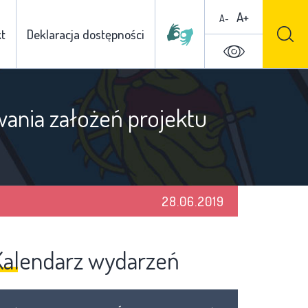
A+
A-
t
Deklaracja dostępności
ania założeń projektu
28.06.2019
Kalendarz wydarzeń