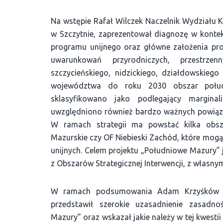
Na wstępie Rafał Wilczek Naczelnik Wydziału 
w Szczytnie, zaprezentował diagnozę w kontek
programu unijnego oraz główne założenia pro
uwarunkowań przyrodniczych, przestrz
szczycieńskiego, nidzickiego, działdowskiego 
województwa do roku 2030 obszar połud
sklasyfikowano jako podlegający marginal
uwzględniono również bardzo ważnych powiąz
W ramach strategii ma powstać kilka obszar
Mazurskie czy OF Niebieski Zachód, które mog
unijnych. Celem projektu „Południowe Mazury” j
z Obszarów Strategicznej Interwencji, z włas
W ramach podsumowania Adam Krzyśków Pre
przedstawił szerokie uzasadnienie zasadno
Mazury” oraz wskazał jakie należy w tej kwestii