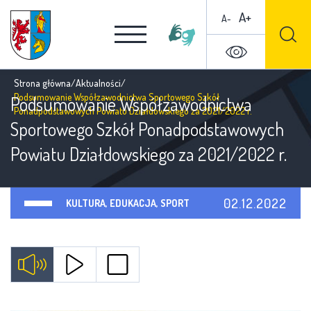
A+
A-
Strona główna
/
Aktualności
/
Podsumowanie Współzawodnictwa Sportowego Szkół
Podsumowanie Współzawodnictwa
Ponadpodstawowych Powiatu Działdowskiego za 2021/2022 r.
Sportowego Szkół Ponadpodstawowych
Powiatu Działdowskiego za 2021/2022 r.
02.12.2022
KULTURA, EDUKACJA, SPORT