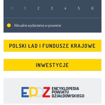
31
1
2
3
4
5
6
Aktualne wydarzenia w powiecie
POLSKI ŁAD I FUNDUSZE KRAJOWE
INWESTYCJE