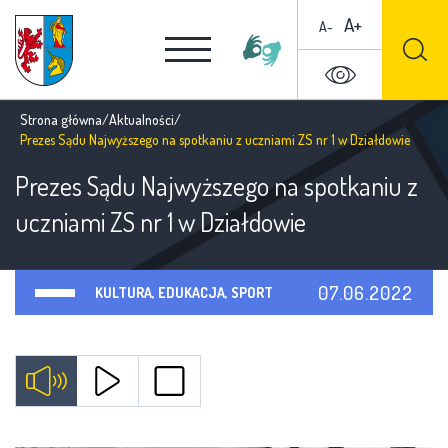
A+
A-
Strona główna
/
Aktualności
/
Prezes Sądu Najwyższego na spotkaniu z uczniami ZS nr 1 w Działdowie
Prezes Sądu Najwyższego na spotkaniu z
uczniami ZS nr 1 w Działdowie
07.06.2022
KULTURA, EDUKACJA, SPORT