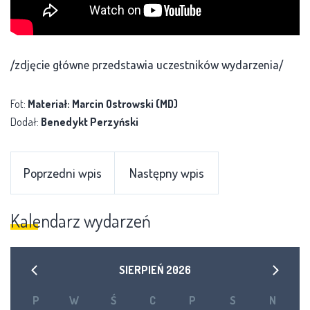
/zdjęcie główne przedstawia uczestników wydarzenia/
Fot:
Materiał: Marcin Ostrowski (MD)
Dodał:
Benedykt Perzyński
Poprzedni wpis
Następny wpis
Kalendarz wydarzeń
SIERPIEŃ
2026
P
W
Ś
C
P
S
N