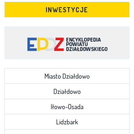
INWESTYCJE
Miasto Działdowo
Działdowo
Iłowo-Osada
Lidzbark