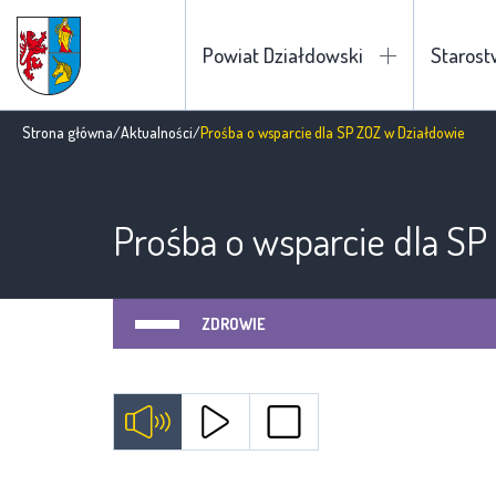
Powiat Działdowski
Staros
Strona główna
/
Aktualności
/
Prośba o wsparcie dla SP ZOZ w Działdowie
Prośba o wsparcie dla SP
ZDROWIE