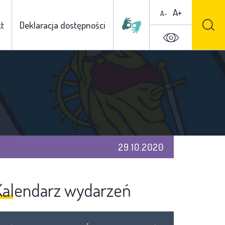
A+
A-
t
Deklaracja dostępności
29.10.2020
Kalendarz wydarzeń