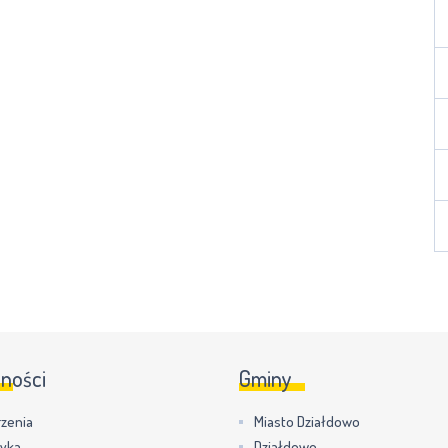
lności
Gminy
zenia
Miasto Działdowo
tyka
Działdowo