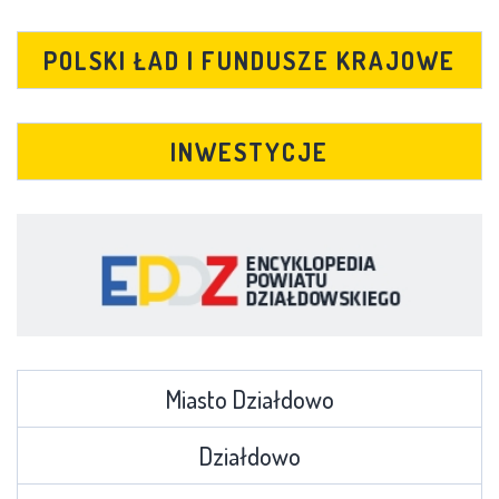
POLSKI ŁAD I FUNDUSZE KRAJOWE
INWESTYCJE
Miasto Działdowo
Działdowo