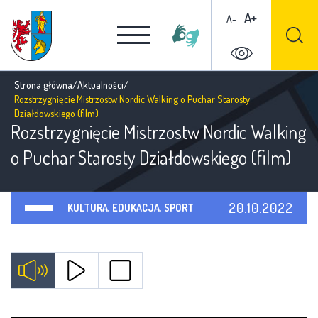
A+
A-
Strona główna
/
Aktualności
/
Rozstrzygnięcie Mistrzostw Nordic Walking o Puchar Starosty
Działdowskiego (film)
Rozstrzygnięcie Mistrzostw Nordic Walking
o Puchar Starosty Działdowskiego (film)
20.10.2022
KULTURA, EDUKACJA, SPORT