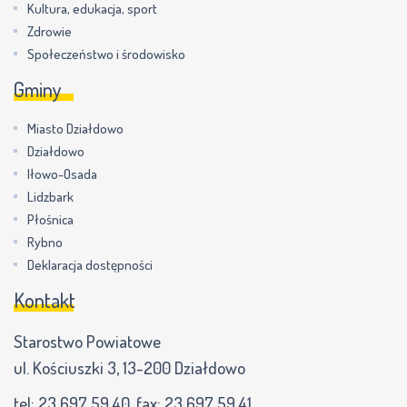
Kultura, edukacja, sport
Zdrowie
Społeczeństwo i środowisko
Gminy
Miasto Działdowo
Działdowo
Iłowo-Osada
Lidzbark
Płośnica
Rybno
Deklaracja dostępności
Kontakt
Starostwo Powiatowe
ul. Kościuszki 3, 13-200 Działdowo
tel:
23 697 59 40
, fax:
23 697 59 41