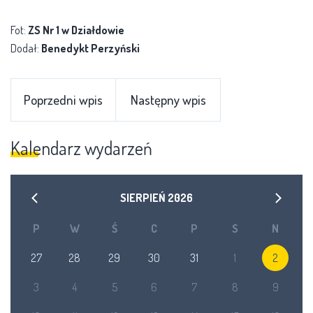
Fot:
ZS Nr 1 w Działdowie
Dodał:
Benedykt Perzyński
Poprzedni wpis
Następny wpis
Kalendarz wydarzeń
SIERPIEŃ
2026
P
W
Ś
C
P
S
N
27
28
29
30
31
1
2
3
4
5
6
7
8
9