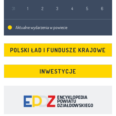
31
1
2
3
4
5
6
Aktualne wydarzenia w powiecie
POLSKI ŁAD I FUNDUSZE KRAJOWE
INWESTYCJE