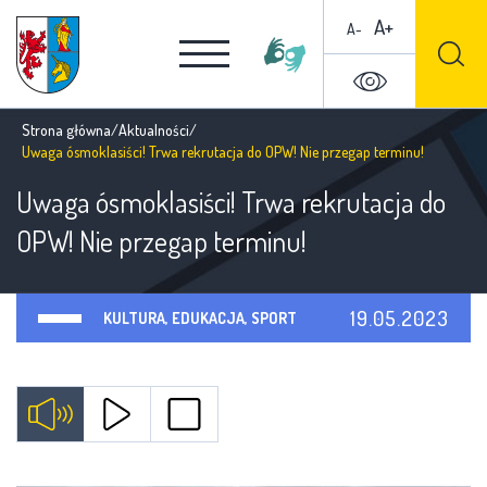
A+
A-
Strona główna
/
Aktualności
/
Uwaga ósmoklasiści! Trwa rekrutacja do OPW! Nie przegap terminu!
Uwaga ósmoklasiści! Trwa rekrutacja do
OPW! Nie przegap terminu!
19.05.2023
KULTURA, EDUKACJA, SPORT