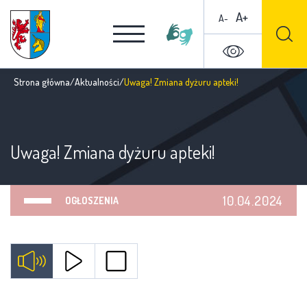
A+
A-
Strona główna
/
Aktualności
/
Uwaga! Zmiana dyżuru apteki!
Uwaga! Zmiana dyżuru apteki!
10.04.2024
OGŁOSZENIA