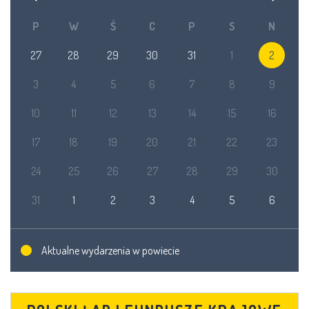
P
W
Ś
C
P
S
N
27
28
29
30
31
1
2
3
4
5
6
7
8
9
10
11
12
13
14
15
16
17
18
19
20
21
22
23
24
25
26
27
28
29
30
31
1
2
3
4
5
6
Aktualne wydarzenia w powiecie