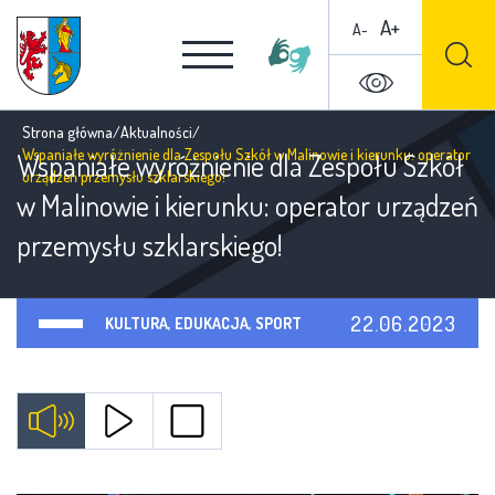
A+
A-
Strona główna
/
Aktualności
/
Wspaniałe wyróżnienie dla Zespołu Szkół w Malinowie i kierunku: operator
Wspaniałe wyróżnienie dla Zespołu Szkół
urządzeń przemysłu szklarskiego!
w Malinowie i kierunku: operator urządzeń
przemysłu szklarskiego!
22.06.2023
KULTURA, EDUKACJA, SPORT