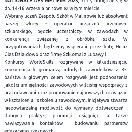
NATIONALE DES MÉTIERS 2023
, który odbędzie się w
dn. 14-16 września br. również w tym mieście.
Wybrany uczeń Zespołu Szkół w Malinowie lub absolwent
naszej szkoły – operator urządzeń przemysłu
szklarskiego, będzie uczestniczył w zawodach w
konkurencji związanej z obróbką szkła. W
przygotowaniach będziemy wspierani przez hutę Heinz
Glas Działdowo oraz firmę Szkłomal z Lubawy !
Konkursy WorldSkills rozgrywane w kilkudziesięciu
konkurencjach gromadzą młodych zawodników z 85.
państw, a głównym celem rozgrywek jest podnoszenia
jakości umiejętności zawodowych w ścisłej współpracy z
pracodawcami oraz promowanie najnowszych rozwiązań
w kształceniu i szkoleniu zawodowym. Inicjatywa stwarza
niepowtarzalną możliwość do wymiany doświadczeń i
dobrych praktyk, promocji osiągnięć, a także
nawiązywania kontaktów i budowaniu partnerstw
edukacyjno-rynkowych.