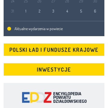
24
25
26
27
28
29
30
31
1
2
3
4
5
6
Aktualne wydarzenia w powiecie
POLSKI ŁAD I FUNDUSZE KRAJOWE
INWESTYCJE