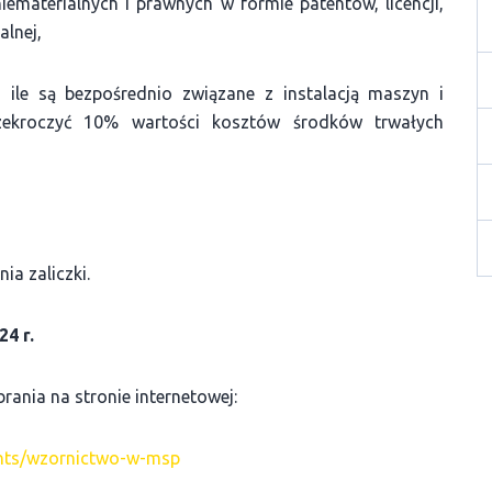
ematerialnych i prawnych w formie patentów, licencji,
alnej,
 ile są bezpośrednio związane z instalacją maszyn i
zekroczyć 10% wartości kosztów środków trwałych
ia zaliczki.
24 r.
ania na stronie internetowej:
ants/wzornictwo-w-msp