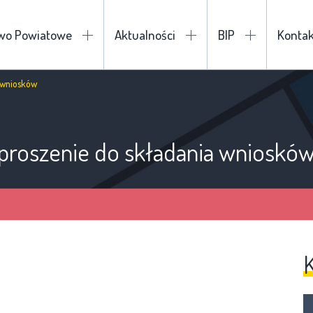
two Powiatowe
Aktualności
BIP
Kontak
 wniosków
proszenie do składania wnioskó