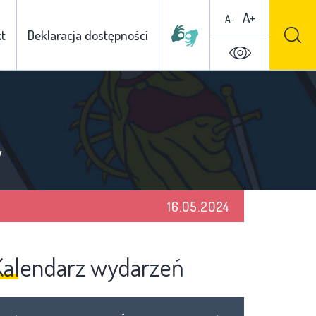
A+
A-
t
Deklaracja dostępności
w
16.05.2024
Kalendarz wydarzeń