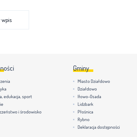
 wpis
lności
Gminy
zenia
Miasto Działdowo
tyka
Działdowo
a, edukacja, sport
Iłowo-Osada
ie
Lidzbark
czeństwo i środowisko
Płośnica
Rybno
Deklaracja dostępności