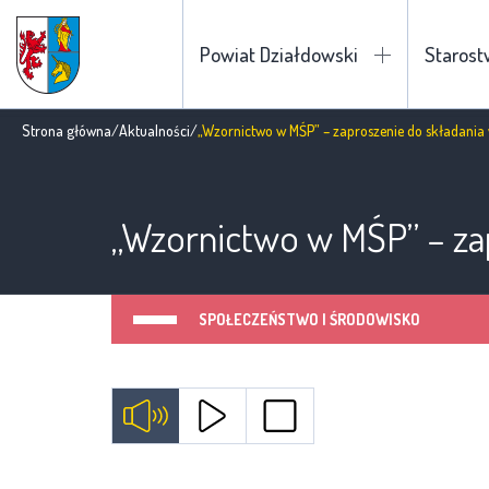
Powiat Działdowski
Staros
Strona główna
/
Aktualności
/
„Wzornictwo w MŚP” – zaproszenie do składania
„Wzornictwo w MŚP” – za
SPOŁECZEŃSTWO I ŚRODOWISKO