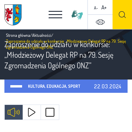
A+
A-
Strona główna
/
Aktualności
/
Zaproszenie do udziału w konkursie: „Młodzieżowy Delegat RP na 79. Sesję
Zaproszenie do udziału w konkursie:
Zgromadzenia Ogólnego ONZ”
„Młodzieżowy Delegat RP na 79. Sesję
Zgromadzenia Ogólnego ONZ”
22.03.2024
KULTURA, EDUKACJA, SPORT