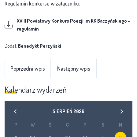
Regulamin konkursu w załączniku:
XVIII Powiatowy Konkurs Poezji im KK Baczyńskiego -
regulamin
Dodał:
Benedykt Perzyński
Poprzedni wpis
Następny wpis
Kalendarz wydarzeń
SIERPIEŃ
2026
P
W
Ś
C
P
S
N