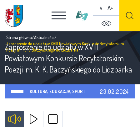
A+
A-
Strona główna
/
Aktualności
/
Zaproszenie do udziału w XVIII Powiatowym Konkursie Recytatorskim
Zaproszenie do udziału w XVIII
Poezji im. K. K. Baczyńskiego do Lidzbarka
Powiatowym Konkursie Recytatorskim
Poezji im. K. K. Baczyńskiego do Lidzbarka
23.02.2024
KULTURA, EDUKACJA, SPORT