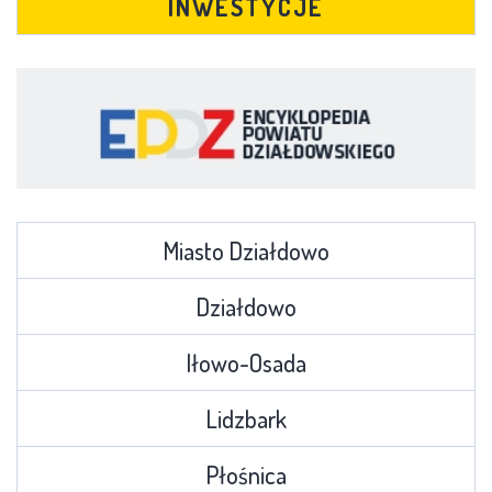
INWESTYCJE
Miasto Działdowo
Działdowo
Iłowo-Osada
Lidzbark
Płośnica