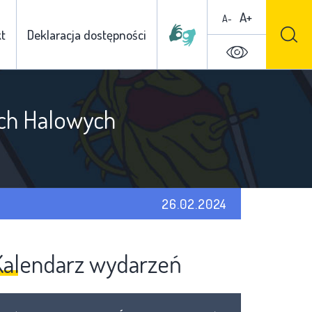
A+
A-
t
Deklaracja dostępności
ch Halowych
26.02.2024
Kalendarz wydarzeń