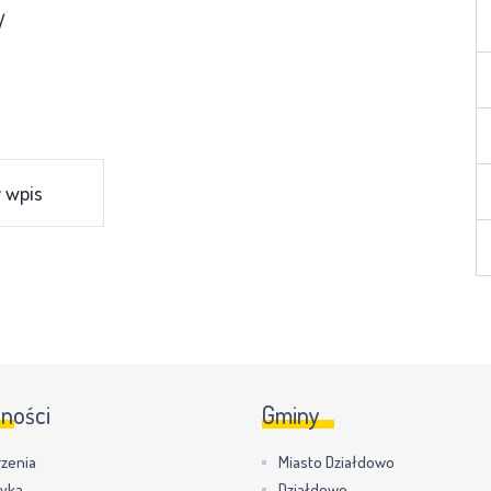
/
 wpis
lności
Gminy
zenia
Miasto Działdowo
tyka
Działdowo