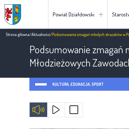
Powiat Działdowski
Staros
Strona główna
/
Aktualności
/
Podsumowanie zmagań młodych strażaków w Po
Podsumowanie zmagań m
Młodzieżowych Zawodac
KULTURA, EDUKACJA, SPORT