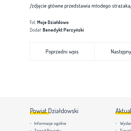
/zdjęcie główne przedstawia młodego strażaka
Fot:
Moje Działdowo
Dodał:
Benedykt Perzyński
Poprzedni wpis
Następny
Powiat Działdowski
Aktua
Informacje ogólne
Wydar
Zarząd Powiatu
Turys