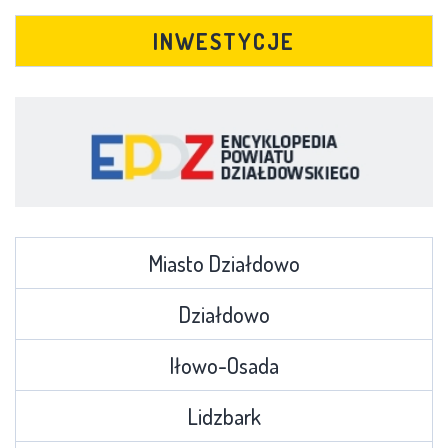
INWESTYCJE
Miasto Działdowo
Działdowo
Iłowo-Osada
Lidzbark