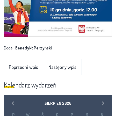
Dodał:
Benedykt Perzyński
Poprzedni wpis
Następny wpis
Kalendarz wydarzeń
SIERPIEŃ
2026
P
W
Ś
C
P
S
N