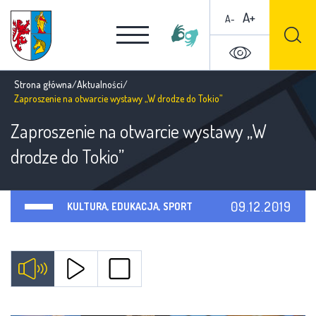
A+
A-
Strona główna
/
Aktualności
/
Zaproszenie na otwarcie wystawy „W drodze do Tokio”
Zaproszenie na otwarcie wystawy „W
drodze do Tokio”
09.12.2019
KULTURA, EDUKACJA, SPORT