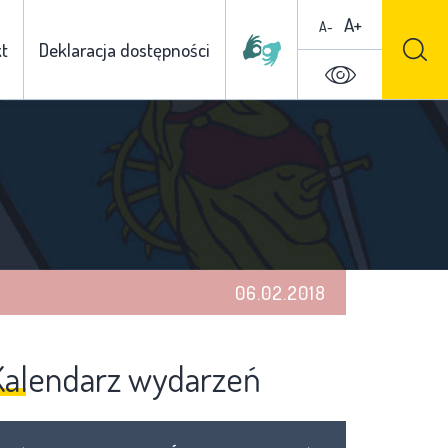
A+
A-
t
Deklaracja dostępności
06.02.2018
Kalendarz wydarzeń