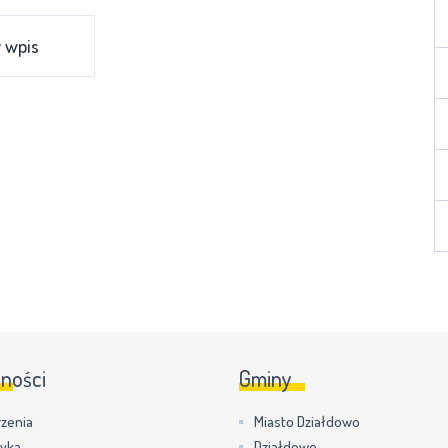
 wpis
lności
Gminy
zenia
Miasto Działdowo
tyka
Działdowo