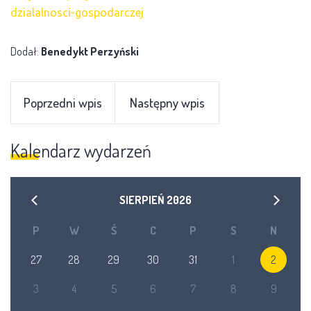
dzialalnosci-gospodarczej
Dodał:
Benedykt Perzyński
Poprzedni wpis
Następny wpis
Kalendarz wydarzeń
SIERPIEŃ
2026
P
W
Ś
C
P
S
N
27
28
29
30
31
1
2
3
4
5
6
7
8
9