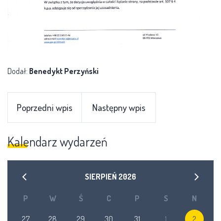
Dodał:
Benedykt Perzyński
Poprzedni wpis
Następny wpis
Kalendarz wydarzeń
SIERPIEŃ
2026
P
W
Ś
C
P
S
N
27
28
29
30
31
1
2