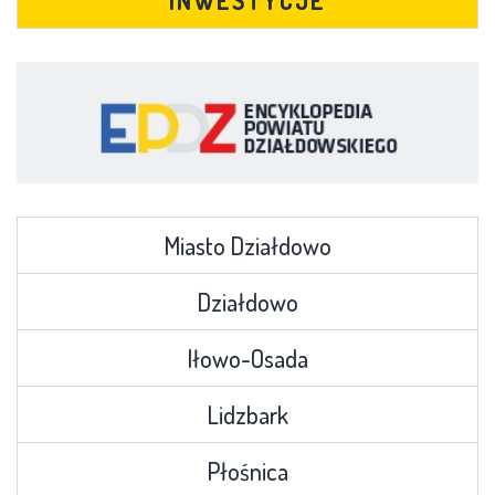
INWESTYCJE
Miasto Działdowo
Działdowo
Iłowo-Osada
Lidzbark
Płośnica