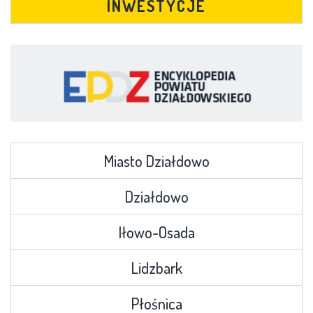
INWESTYCJE
Miasto Działdowo
Działdowo
Iłowo-Osada
Lidzbark
Płośnica