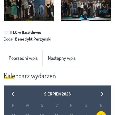
Fot:
II LO w Działdowie
Dodał:
Benedykt Perzyński
Poprzedni wpis
Następny wpis
Kalendarz wydarzeń
SIERPIEŃ
2026
P
W
Ś
C
P
S
N