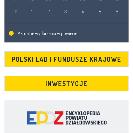
31
1
2
3
4
5
6
Aktualne wydarzenia w powiecie
POLSKI ŁAD I FUNDUSZE KRAJOWE
INWESTYCJE