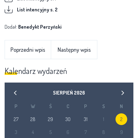
List intencyjny s. 2
Dodał:
Benedykt Perzyński
Poprzedni wpis
Następny wpis
Kalendarz wydarzeń
SIERPIEŃ
2026
P
W
Ś
C
P
S
N
27
28
29
30
31
1
2
3
4
5
6
7
8
9