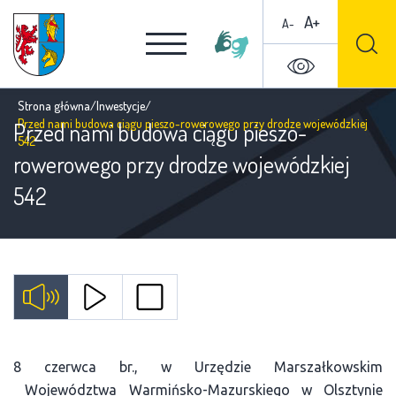
A+
A-
Strona główna
/
Inwestycje
/
Przed nami budowa ciągu pieszo-rowerowego przy drodze wojewódzkiej
Przed nami budowa ciągu pieszo-
542
rowerowego przy drodze wojewódzkiej
542
8 czerwca br., w Urzędzie Marszałkowskim
Województwa Warmińsko-Mazurskiego w Olsztynie