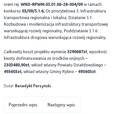
nrem rej.
WND-RPWM.05.01.06-28-004/09
w ramach
konkursu
03/09/5.1.6,
Oś priorytetowa 5: Infrastruktura
transportowa regionalna i lokalna, Działanie 5.1:
Rozbudowa i modernizacja infrastruktury transportowej
warunkującej rozwój regionalny, Poddziałanie 5.1.6:
Infrastruktura drogowa warunkująca rozwój regionalny.
Całkowity koszt projektu wyniesie
3290687zł
, wysokość
kwoty dofinansowania ze środków unijnych –
2303480,90zł
, wkład własny Powiatu Działdowskiego –
493603zł,
wkład własny Gminy Rybno –
493603zł
.
Dodał:
Benedykt Perzyński
Poprzedni wpis
Następny wpis