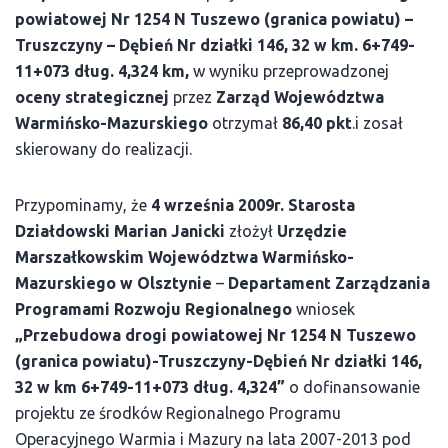
powiatowej Nr 1254 N Tuszewo (granica powiatu) –
Truszczyny – Dębień Nr działki 146, 32 w km. 6+749-
11+073 dług. 4,324 km,
w wyniku przeprowadzonej
oceny strategicznej
przez
Zarząd Województwa
Warmińsko-Mazurskiego
otrzymał
86,40 pkt
.i zosał
skierowany do realizacji.
Przypominamy, że
4 września 2009r.
Starosta
Działdowski Marian Janicki
złożył
Urzędzie
Marszałkowskim Województwa Warmińsko-
Mazurskiego w Olsztynie
–
Departament Zarządzania
Programami Rozwoju Regionalnego
wniosek
„Przebudowa drogi powiatowej Nr 1254 N Tuszewo
(granica powiatu)-Truszczyny-Dębień Nr działki 146,
32 w km 6+749-11+073 dług. 4,324”
o dofinansowanie
projektu ze środków Regionalnego Programu
Operacyjnego Warmia i Mazury na lata 2007-2013 pod