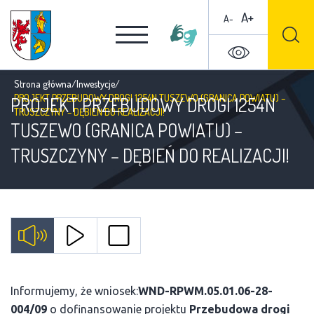
A+
A-
Strona główna
/
Inwestycje
/
PROJEKT PRZEBUDOWY DROGI 1254N TUSZEWO (GRANICA POWIATU) –
PROJEKT PRZEBUDOWY DROGI 1254N
TRUSZCZYNY – DĘBIEŃ DO REALIZACJI!
TUSZEWO (GRANICA POWIATU) –
TRUSZCZYNY – DĘBIEŃ DO REALIZACJI!
Informujemy, że wniosek:
WND-RPWM.05.01.06-28-
004/09
o dofinansowanie projektu
Przebudowa drogi