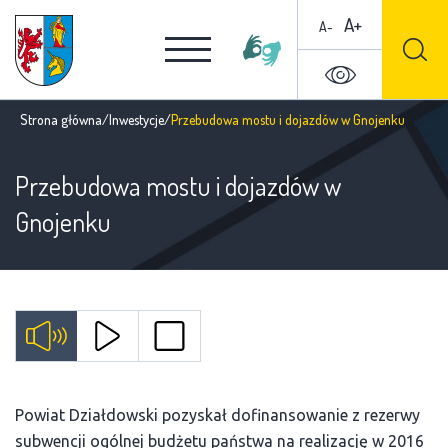
A+
A-
Strona główna
/
Inwestycje
/
Przebudowa mostu i dojazdów w Gnojenku
Przebudowa mostu i dojazdów w
Gnojenku
Powiat Działdowski pozyskał dofinansowanie z rezerwy
subwencji ogólnej budżetu państwa na realizację w 2016