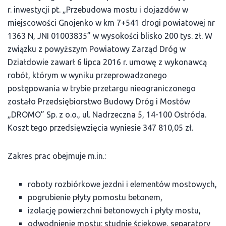
r. inwestycji pt. „Przebudowa mostu i dojazdów w
miejscowości Gnojenko w km 7+541 drogi powiatowej nr
1363 N, JNI 01003835” w wysokości blisko 200 tys. zł. W
związku z powyższym Powiatowy Zarząd Dróg w
Działdowie zawarł 6 lipca 2016 r. umowę z wykonawcą
robót, którym w wyniku przeprowadzonego
postępowania w trybie przetargu nieograniczonego
zostało Przedsiębiorstwo Budowy Dróg i Mostów
„DROMO” Sp. z o.o., ul. Nadrzeczna 5, 14-100 Ostróda.
Koszt tego przedsięwzięcia wyniesie 347 810,05 zł.
Zakres prac obejmuje m.in.:
roboty rozbiórkowe jezdni i elementów mostowych,
pogrubienie płyty pomostu betonem,
izolację powierzchni betonowych i płyty mostu,
odwodnienie mostu: studnie ściekowe, separatory