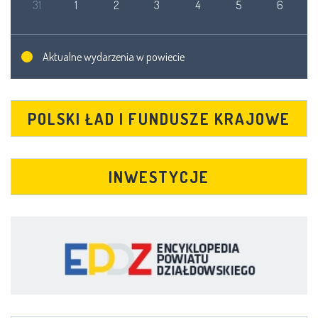
31
1
2
3
4
5
6
Aktualne wydarzenia w powiecie
POLSKI ŁAD I FUNDUSZE KRAJOWE
INWESTYCJE