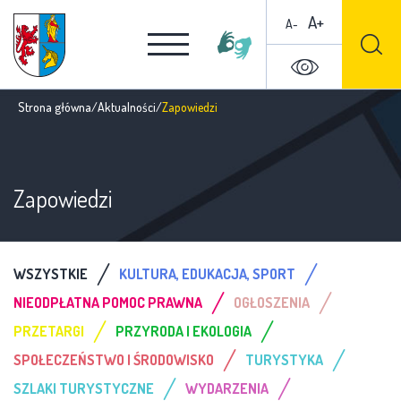
A+
A-
Strona główna
/
Aktualności
/
Zapowiedzi
Zapowiedzi
/
/
WSZYSTKIE
KULTURA, EDUKACJA, SPORT
/
/
NIEODPŁATNA POMOC PRAWNA
OGŁOSZENIA
/
/
PRZETARGI
PRZYRODA I EKOLOGIA
/
/
SPOŁECZEŃSTWO I ŚRODOWISKO
TURYSTYKA
/
/
SZLAKI TURYSTYCZNE
WYDARZENIA