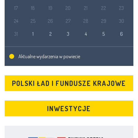
17
18
19
20
21
22
23
24
25
26
27
28
29
30
31
1
2
3
4
5
6
Aktualne wydarzenia w powiecie
POLSKI ŁAD I FUNDUSZE KRAJOWE
INWESTYCJE