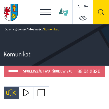
A+
A-
Strona główna
/
Aktualności
/
Komunikat
Komunikat
08.04.2020
SPOŁECZEŃSTWO I ŚRODOWISKO