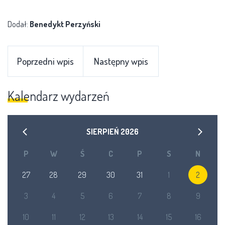
Dodał:
Benedykt Perzyński
Poprzedni wpis
Następny wpis
Kalendarz wydarzeń
SIERPIEŃ
2026
P
W
Ś
C
P
S
N
27
28
29
30
31
1
2
3
4
5
6
7
8
9
10
11
12
13
14
15
16