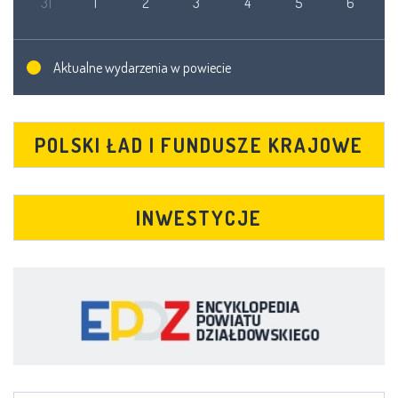
31
1
2
3
4
5
6
Aktualne wydarzenia w powiecie
POLSKI ŁAD I FUNDUSZE KRAJOWE
INWESTYCJE