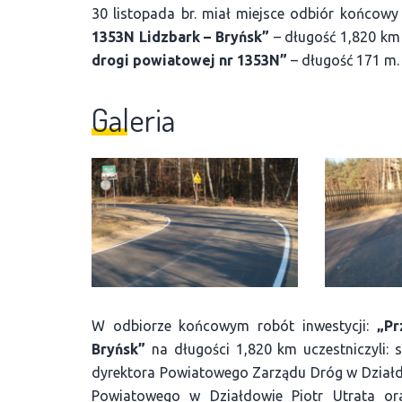
30 listopada br. miał miejsce odbiór końcowy 
1353N Lidzbark – Bryńsk”
– długość 1,820 k
drogi powiatowej nr 1353N”
– długość 171 m.
Galeria
W odbiorze końcowym robót inwestycji:
„Prz
Bryńsk”
na długości 1,820 km uczestniczyli: s
dyrektora Powiatowego Zarządu Dróg w Działdo
Powiatowego w Działdowie Piotr Utrata ora