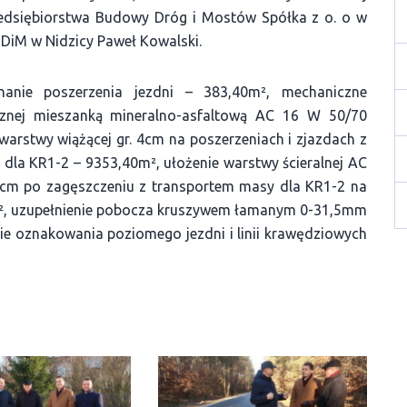
rzedsiębiorstwa Budowy Dróg i Mostów Spółka z o. o w
DiM w Nidzicy Paweł Kowalski.
nanie poszerzenia jezdni – 383,40m², mechaniczne
icznej mieszanką mineralno-asfaltową AC 16 W 50/70
warstwy wiążącej gr. 4cm na poszerzeniach i zjazdach z
dla KR1-2 – 9353,40m², ułożenie warstwy ścieralnej AC
4cm po zagęszczeniu z transportem masy dla KR1-2 na
m², uzupełnienie pobocza kruszywem łamanym 0-31,5mm
ie oznakowania poziomego jezdni i linii krawędziowych