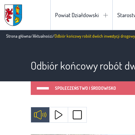
Powiat Działdowski
Staros
Strona główna
/
Aktualności
/
Odbiór końcowy robót dwóch inwestycji drogowy
Odbiór końcowy robót dw
SPOŁECZEŃSTWO I ŚRODOWISKO