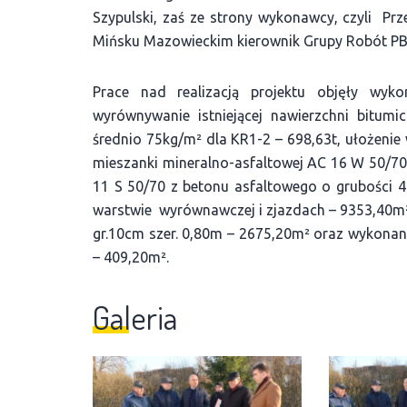
Szypulski, zaś ze strony wykonawcy, czyli P
Mińsku Mazowieckim kierownik Grupy Robót PB
Prace nad realizacją projektu objęły wyko
wyrównywanie istniejącej nawierzchni bitum
średnio 75kg/m² dla KR1-2 – 698,63t, ułożenie 
mieszanki mineralno-asfaltowej AC 16 W 50/70 
11 S 50/70 z betonu asfaltowego o grubości 
warstwie wyrównawczej i zjazdach – 9353,40
gr.10cm szer. 0,80m – 2675,20m² oraz wykonan
– 409,20m².
Galeria