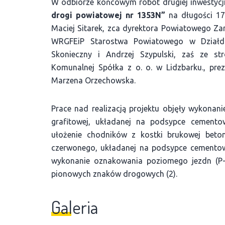
W odbiorze końcowym robót drugiej inwestycj
drogi powiatowej nr 1353N”
na długości 171
Maciej Sitarek, zca dyrektora Powiatowego Zar
WRGFEiP Starostwa Powiatowego w Działdo
Skonieczny i Andrzej Szypulski, zaś ze st
Komunalnej Spółka z o. o. w Lidzbarku., pre
Marzena Orzechowska.
Prace nad realizacją projektu objęły wykonan
grafitowej, układanej na podsypce cemento
ułożenie chodników z kostki brukowej beto
czerwonego, układanej na podsypce cementow
wykonanie oznakowania poziomego jezdn (P-1
pionowych znaków drogowych (2).
Galeria