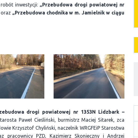
robót inwestycji:
„Przebudowa drogi powiatowej nr
m oraz
„Przebudowa chodnika w m. Jamielnik w ciągu
ebudowa drogi powiatowej nr 1353N Lidzbark –
tarosta Paweł Cieśliński, burmistrz Maciej Sitarek, zca
wie Krzysztof Chyliński, naczelnik WRGFEiP Starostwa
z pracownicy PZD, Kazimierz Skonieczny i Andrzej