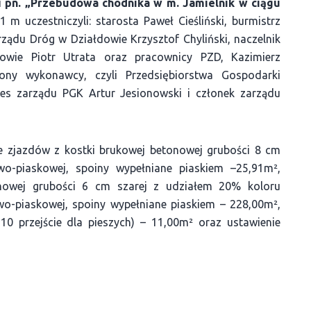
i
pn. „Przebudowa chodnika w m. Jamielnik w ciągu
 m uczestniczyli: starosta Paweł Cieśliński, burmistrz
ządu Dróg w Działdowie Krzysztof Chyliński, naczelnik
wie Piotr Utrata oraz pracownicy PZD, Kazimierz
rony wykonawcy, czyli Przedsiębiorstwa Gospodarki
zes zarządu PGK Artur Jesionowski i członek zarządu
ie zjazdów z kostki brukowej betonowej grubości 8 cm
wo-piaskowej, spoiny wypełniane piaskiem –25,91m²,
nowej grubości 6 cm szarej z udziałem 20% koloru
o-piaskowej, spoiny wypełniane piaskiem – 228,00m²,
0 przejście dla pieszych) – 11,00m² oraz ustawienie