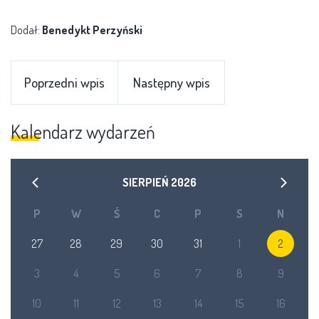
Dodał:
Benedykt Perzyński
Poprzedni wpis
Następny wpis
Kalendarz wydarzeń
SIERPIEŃ
2026
P
W
Ś
C
P
S
N
27
28
29
30
31
1
2
3
4
5
6
7
8
9
10
11
12
13
14
15
16