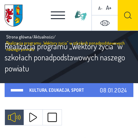
A+
A-
Strona główna
/
Aktualności
/
Realizacja programu „Wektory życia” w szkołach ponadpodstawowych
Realizacja programu „Wektory życia” w
naszego powiatu
szkołach ponadpodstawowych naszego
powiatu
08.01.2024
KULTURA, EDUKACJA, SPORT