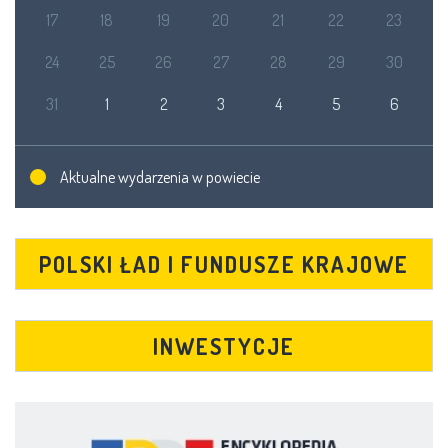
17
18
19
20
21
22
23
24
25
26
27
28
29
30
31
1
2
3
4
5
6
Aktualne wydarzenia w powiecie
POLSKI ŁAD I FUNDUSZE KRAJOWE
INWESTYCJE