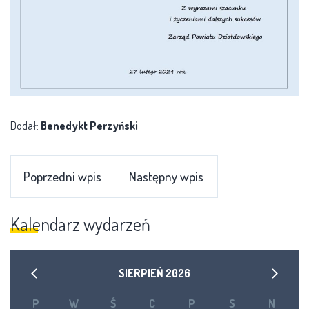
Dodał:
Benedykt Perzyński
Poprzedni wpis
Następny wpis
Kalendarz wydarzeń
SIERPIEŃ
2026
P
W
Ś
C
P
S
N