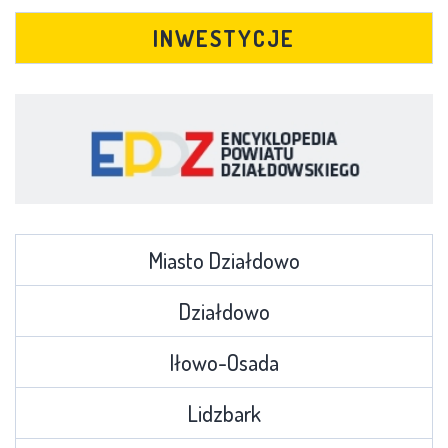
INWESTYCJE
Miasto Działdowo
Działdowo
Iłowo-Osada
Lidzbark